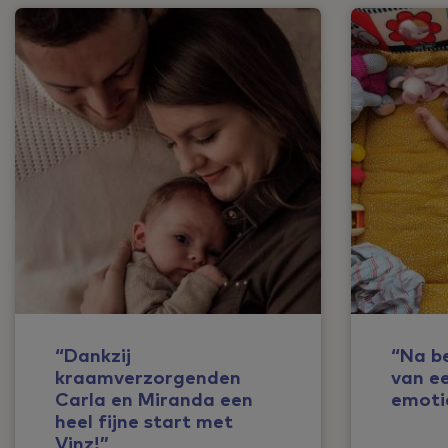
“Dankzij
“Na be
kraamverzorgenden
van e
Carla en Miranda een
emoti
heel fijne start met
Vinz!”