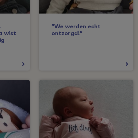
s
“We werden echt
a wist
ontzorgd!”
ig