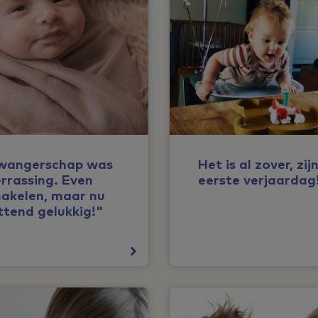
wangerschap was
Het is al zover, zij
rrassing. Even
eerste verjaardag
akelen, maar nu
ttend gelukkig!"