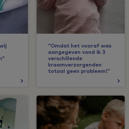
wij
“Omdat het vooraf was
aangegeven vond ik 3
n”
verschillende
kraamverzorgenden
totaal geen probleem!”