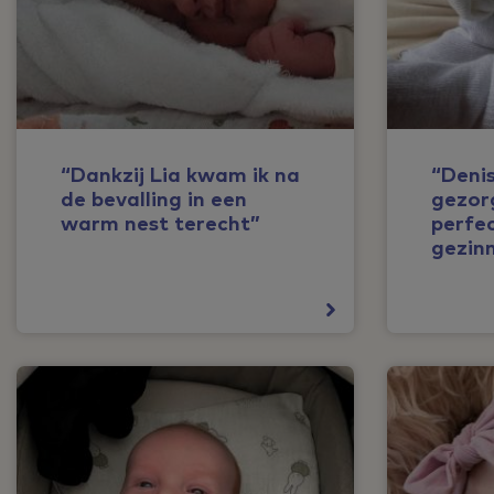
“Dankzij Lia kwam ik na
“Deni
de bevalling in een
gezor
warm nest terecht”
perfec
gezin