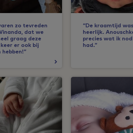
aren zo tevreden
“De kraamtijd wa
Winanda, dat we
heerlijk. Anouschk
heel graag deze
precies wat ik nod
keer er ook bij
had.”
n hebben!”