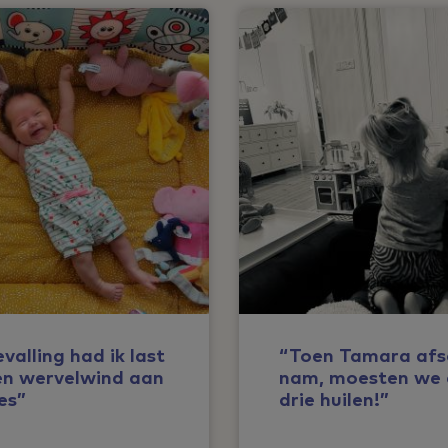
valling had ik last
“Toen Tamara afs
en wervelwind aan
nam, moesten we 
es”
drie huilen!”