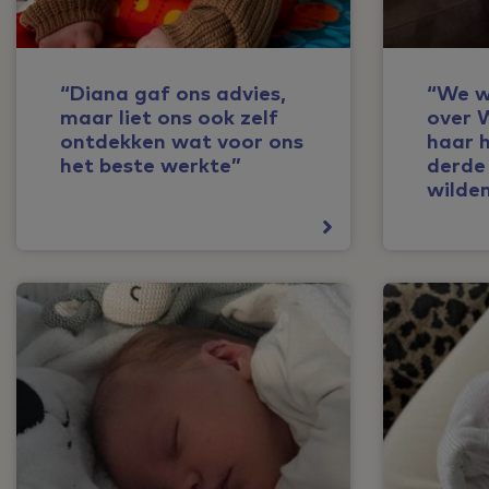
“Diana gaf ons advies,
“We w
maar liet ons ook zelf
over 
ontdekken wat voor ons
haar 
het beste werkte”
derde 
wilde