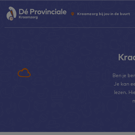
Kraamzorg bij jou in de buurt
Kra
Ben je be
Je kan ee
lezen. Hi
m