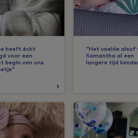
se heeft écht
“Het voelde alsof 
gd voor een
Samantha al een
t begin van ons
langere tijd kende
netje”