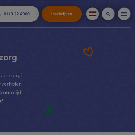
0113 22 4000
Inschrijven
zorg
Kraamzorg?
mverhalen
 kraamtijd
r!