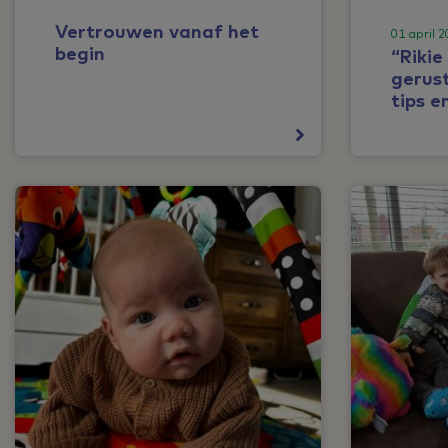
Vertrouwen vanaf het
01 april 
begin
“Riki
gerus
tips e