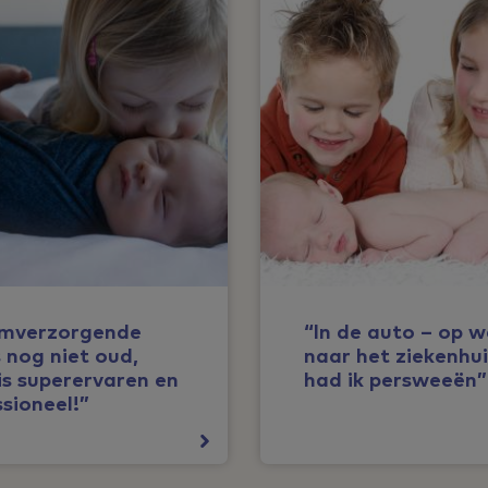
mverzorgende
“In de auto – op 
s nog niet oud,
naar het ziekenhui
is superervaren en
had ik persweeën”
sioneel!”