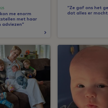
“Ze gaf ons het g
2025
dat alles er mocht 
e kon me enorm
tstellen met haar
n adviezen”