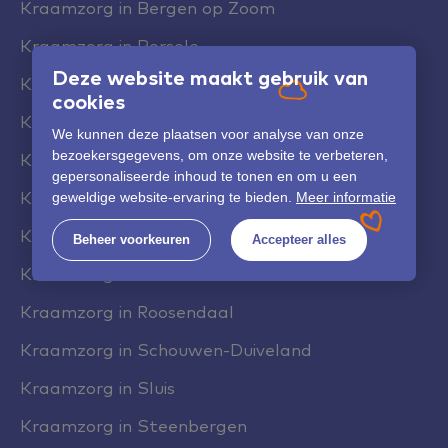
Kraamzorg in Bergen op Zoom
Kraamzorg in Borsele
Deze website maakt gebruik van
Kraamzorg in Goes
cookies
Kraamzorg in Hulst
We kunnen deze plaatsen voor analyse van onze
bezoekersgegevens, om onze website te verbeteren,
Kraamzorg in Kapelle
gepersonaliseerde inhoud te tonen en om u een
Kraamzorg in Middelburg
geweldige website-ervaring te bieden.
Meer informatie
Kraamzorg in Noord-Beveland
Beheer voorkeuren
Accepteer alles
Kraamzorg in Reimerswaal
Kraamzorg in Roosendaal
Kraamzorg in Schouwen-Duiveland
Kraamzorg in Sluis
Kraamzorg in Steenbergen