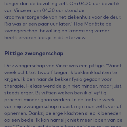
langer dan de bevalling zelf. Om 04.20 uur beviel ik
van Vince en om 04.30 uur stond de
kraamverzorgende van het ziekenhuis voor de deur.
Ria was er een paar uur later.” Hoe Mariëtte de
zwangerschap, bevalling en kraamzorg verder
heeft ervaren lees je in dit interview.
Pittige zwangerschap
De zwangerschap van Vince was een pittige. “Vanaf
week acht tot twaalf begon ik bekkenklachten te
krijgen. Ik ben naar de bekkenfysio gegaan voor
therapie. Helaas werd de pijn niet minder, maar juist
steeds erger. Bij vijftien weken ben ik al vijftig
procent minder gaan werken. In de laatste week
van mijn zwangerschap moest mijn man zelfs verlof
opnemen. Dankzij de erge klachten sliep ik beneden
op een bedje. Ik kon namelijk niet meer lopen van de
pijn.” Gelukkig viel de bevalling van Vince reuze mee.