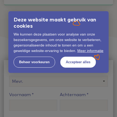
Deze website maakt gebruik van
cookies
GEEN ANTWOORD GEVONDEN OP JE VRAAG?
Stel hier jouw vraag
We kunnen deze plaatsen voor analyse van onze
bezoekersgegevens, om onze website te verbeteren,
gepersonaliseerde inhoud te tonen en om u een
geweldige website-ervaring te bieden.
Meer informatie
Beheer voorkeuren
Accepteer alles
Aanhef
Voornaam
Achternaam