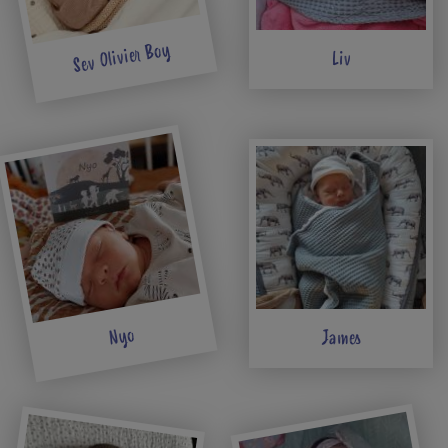
Sev Olivier Boy
Liv
Nyo
James