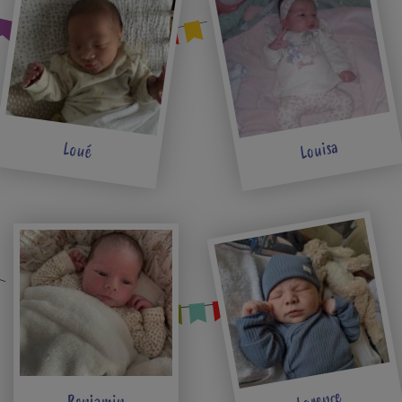
Louisa
Loué
Lorence
Benjamin