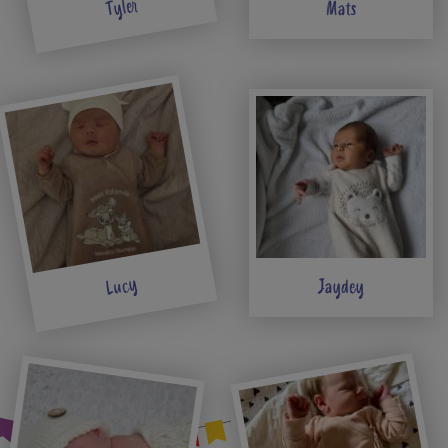
Tyler
Mats
Lucy
Jaydey