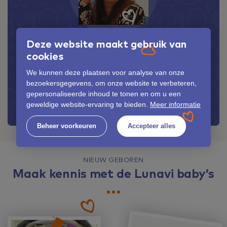
Deze website maakt gebruik van
GOED OPGELEIDE EN ERVAREN KRAAMVERZORGENDE
cookies
Schrijf je meteen in bij
We kunnen deze plaatsen voor analyse van onze
Dé Provinciale Kraamzorg
bezoekersgegevens, om onze website te verbeteren,
gepersonaliseerde inhoud te tonen en om u een
geweldige website-ervaring te bieden.
Meer informatie
Direct inschrijven
Beheer voorkeuren
Accepteer alles
NIEUW GEBOREN
Maak kennis met de Lunavi baby’s