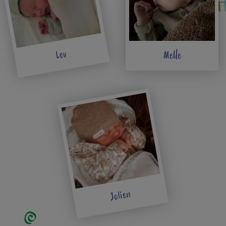
Lev
Melle
Jolien