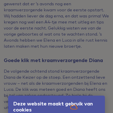
gewenst dat er ’s avonds nog een
kraamverzorgende kwam voor de eerste opstart.
Wij hadden liever de dag erna, en dat was prima! We
kregen nog wel een A4-tje mee met uitleg en tips
voor de eerste nacht. Gelukkig wisten we van de
vorige geboortes al wat ons te wachten stond. ’s
Avonds hebben we Elena en Luca in alle rust kennis
laten maken met hun nieuwe broertje.
Goede klik met kraamverzorgende Diana
De volgende ochtend stond kraamverzorgende
Diana de Keizer op de stoep. Een ontzettend lieve
vrouw – net als de kraamverzorgenden bij Elena en
Luca. De klik was meteen goed en Diana heeft ons
bij tal van zaken ondersteund. Ze hielp bij de
verzorging van Milan en ze voerde controles bij mij
Deze website maakt gebruik van
uit. Iedere ochtend kwam ze binnen. De twee
cookies