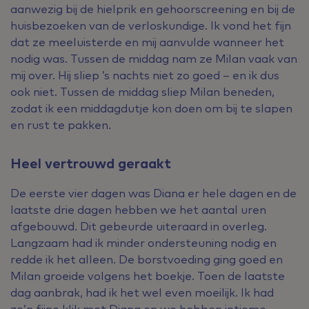
aanwezig bij de hielprik en gehoorscreening en bij de
huisbezoeken van de verloskundige. Ik vond het fijn
dat ze meeluisterde en mij aanvulde wanneer het
nodig was. Tussen de middag nam ze Milan vaak van
mij over. Hij sliep ’s nachts niet zo goed – en ik dus
ook niet. Tussen de middag sliep Milan beneden,
zodat ik een middagdutje kon doen om bij te slapen
en rust te pakken.
Heel vertrouwd geraakt
De eerste vier dagen was Diana er hele dagen en de
laatste drie dagen hebben we het aantal uren
afgebouwd. Dit gebeurde uiteraard in overleg.
Langzaam had ik minder ondersteuning nodig en
redde ik het alleen. De borstvoeding ging goed en
Milan groeide volgens het boekje. Toen de laatste
dag aanbrak, had ik het wel even moeilijk. Ik had
zo’n fijne klik met Diana en we hebben intieme