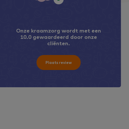
10
Onze kraamzorg wordt met een
Marjan bedankt!!
10.0 gewaardeerd door onze
cliënten.
Lees verder
Plaats review