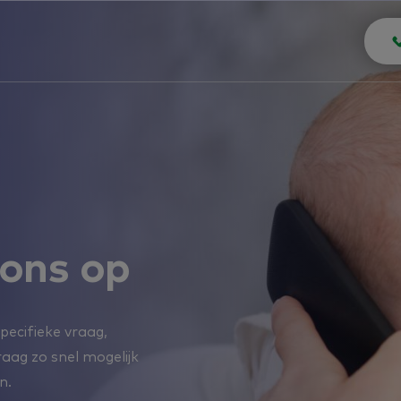
ons op
pecifieke vraag,
raag zo snel mogelijk
n.