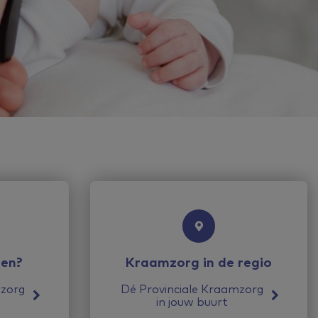
gen?
Kraamzorg in de regio
mzorg
Dé Provinciale Kraamzorg
t
in jouw buurt