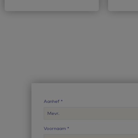
Aanhef
Voornaam