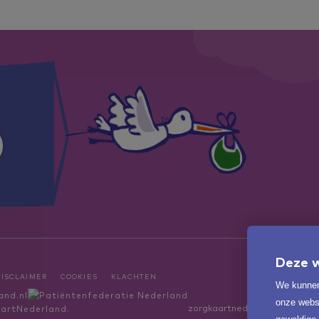
Deze w
DISCLAIMER
COOKIES
KLACHTEN
We kunnen
onze websi
zorgkaartnederland.nl
artNederland.