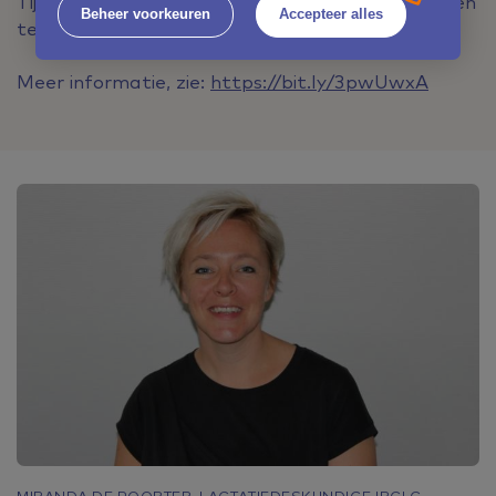
Tijdens de webinar is er volop ruimte om je vragen
Beheer voorkeuren
Accepteer alles
te stellen via de chat.
Meer informatie, zie:
https://bit.ly/3pwUwxA
MIRANDA DE POORTER, LACTATIEDESKUNDIGE IBCLC