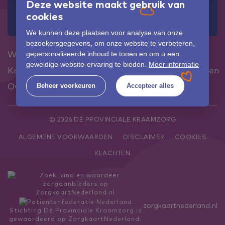
Deze website maakt gebruik van
cookies
0113 22 4000
0113 22 4022
We kunnen deze plaatsen voor analyse van onze
bezoekersgegevens, om onze website te verbeteren,
Werken bij
Zwanger
Bevalling
gepersonaliseerde inhoud te tonen en om u een
geweldige website-ervaring te bieden.
Meer informatie
Kraamtijd
FAQ
Kraamverhalen
Over ons
Cursussen
Contact
Beheer voorkeuren
Accepteer alles
© 2026 DÉ PROVINCIALE KRAAMZORG
ALGEMENE VOORWAARDEN
DISCLAIMER
COOKIES
KLACHTEN
zorgkaartnederland.nl
Stichting Dé Provinciale Kraamzorg
is
gewaardeerd op ZorgkaartNederland.