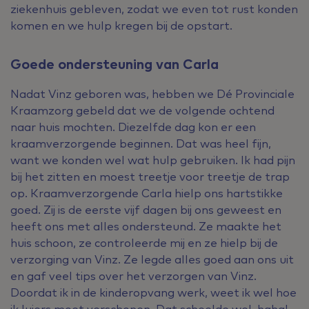
ziekenhuis gebleven, zodat we even tot rust konden
komen en we hulp kregen bij de opstart.
Goede ondersteuning van Carla
Nadat Vinz geboren was, hebben we Dé Provinciale
Kraamzorg gebeld dat we de volgende ochtend
naar huis mochten. Diezelfde dag kon er een
kraamverzorgende beginnen. Dat was heel fijn,
want we konden wel wat hulp gebruiken. Ik had pijn
bij het zitten en moest treetje voor treetje de trap
op. Kraamverzorgende Carla hielp ons hartstikke
goed. Zij is de eerste vijf dagen bij ons geweest en
heeft ons met alles ondersteund. Ze maakte het
huis schoon, ze controleerde mij en ze hielp bij de
verzorging van Vinz. Ze legde alles goed aan ons uit
en gaf veel tips over het verzorgen van Vinz.
Doordat ik in de kinderopvang werk, weet ik wel hoe
ik luiers moet verschonen. Dat scheelde wel, haha!