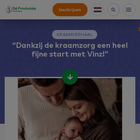
Inschrijven
KRAAMVERHAAL
“Dankzij de kraamzorg een heel
fijne start met Vinz!”