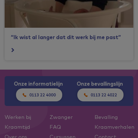
“Ik wist al langer dat dit werk bij me past”
Onze informatielijn
Onze bevallingslijn
0113 22 4000
0113 22 4022
Werken bij
Zwanger
Bevalling
Kraamtijd
FAQ
Kraamverhalen
Over ons
Cursussen
Contact