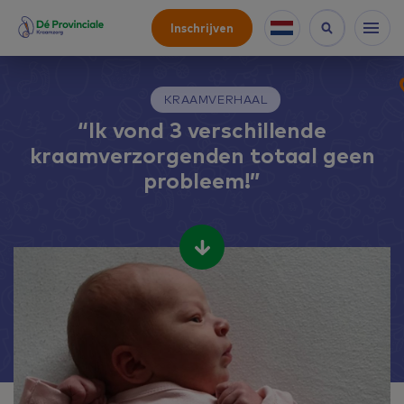
Inschrijven
KRAAMVERHAAL
“Ik vond 3 verschillende
kraamverzorgenden totaal geen
probleem!”