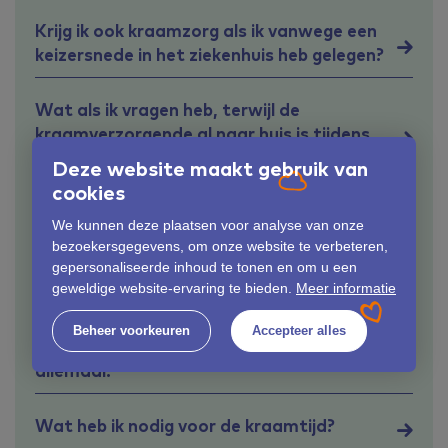
Krijg ik ook kraamzorg als ik vanwege een
keizersnede in het ziekenhuis heb gelegen?
Wat als ik vragen heb, terwijl de
kraamverzorgende al naar huis is tijdens
de kraamweek?
Deze website maakt gebruik van
cookies
Bij wie kan ik terecht als ik na mijn
We kunnen deze plaatsen voor analyse van onze
kraamtijd vragen heb?
bezoekersgegevens, om onze website te verbeteren,
gepersonaliseerde inhoud te tonen en om u een
geweldige website-ervaring te bieden.
Meer informatie
Wat kost kraamzorg?
Beheer voorkeuren
Accepteer alles
Wat doet mijn kraamverzorgende
allemaal?
Wat heb ik nodig voor de kraamtijd?