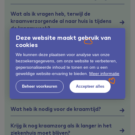
Wat als ik vragen heb, terwijl de
kraamverzorgende al naar huis is tijdens
de kraamweek?
Deze website maakt gebruik van
cookies
Bij wie kan ik terecht als ik na mijn
kraamtijd vragen heb?
We kunnen deze plaatsen voor analyse van onze
bezoekersgegevens, om onze website te verbeteren,
gepersonaliseerde inhoud te tonen en om u een
Wat kost kraamzorg?
geweldige website-ervaring te bieden.
Meer informatie
Wat doet mijn kraamverzorgende
Beheer voorkeuren
Accepteer alles
allemaal?
Wat heb ik nodig voor de kraamtijd?
Krijg ik nog kraamzorg als ik langer in het
ziekenhuis moet blijven?