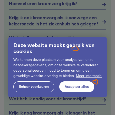
Hoeveel uren kraamzorg krijg ik?
Krijg ik ook kraamzorg als ik vanwege een
keizersnede in het ziekenhuis heb gelegen?
Wat als ik vragen heb, terwijl de
kraamverzorgende al naar huis is tijdens
Deze website maakt gebruik van
de kraamweek?
cookies
We kunnen deze plaatsen voor analyse van onze
Wat kost kraamzorg?
bezoekersgegevens, om onze website te verbeteren,
gepersonaliseerde inhoud te tonen en om u een
geweldige website-ervaring te bieden.
Meer informatie
Wat doet mijn kraamverzorgende
allemaal?
Beheer voorkeuren
Accepteer alles
Wat heb ik nodig voor de kraamtijd?
Krijg ik nog kraamzorg als ik langer in het