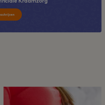
inciale Kraamzorg
nschrijven