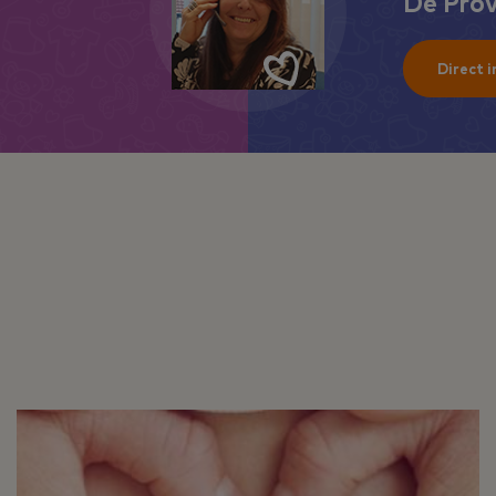
Dé Prov
Direct i