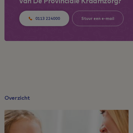
van Dé Provinciale Kraamzorg?
0113 224000
Stuur een e-mail
Overzicht