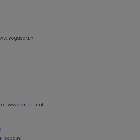
ww.yogasati.nl
of
www.atmar.nl
a”
-joega.nl