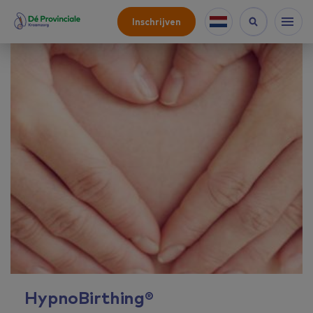
Inschrijven
HypnoBirthing®