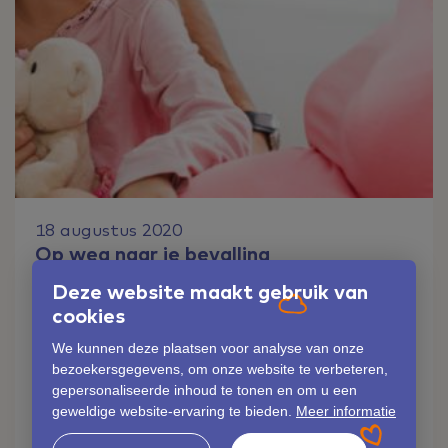
18 augustus 2020
Op weg naar je bevalling
Deze website maakt gebruik van
De cursus 'Op weg naar je bevalling' is een
cookies
complete en zeer praktijkgerichte cursus in
één avond voor jou en je partner. De cursus
We kunnen deze plaatsen voor analyse van onze
wordt in groepsverband met maximaal 10
bezoekersgegevens, om onze website te verbeteren,
deelnemers gegeven.
gepersonaliseerde inhoud te tonen en om u een
geweldige website-ervaring te bieden.
Meer informatie
Lees verder