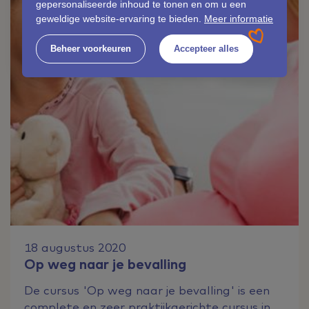
gepersonaliseerde inhoud te tonen en om u een
geweldige website-ervaring te bieden.
Meer informatie
Beheer voorkeuren
Accepteer alles
18 augustus 2020
Op weg naar je bevalling
De cursus 'Op weg naar je bevalling' is een
complete en zeer praktijkgerichte cursus in