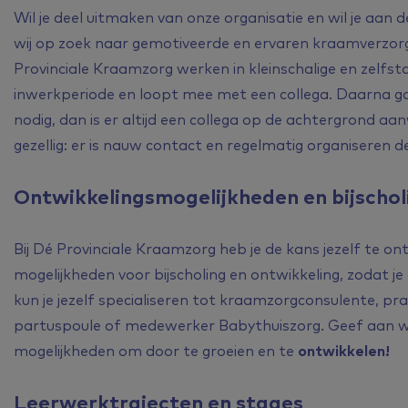
Wil je deel uitmaken van onze organisatie en wil je aan
wij op zoek naar gemotiveerde en ervaren kraamverz
Provinciale Kraamzorg werken in kleinschalige en zelfst
inwerkperiode en loopt mee met een collega. Daarna ga 
nodig, dan is er altijd een collega op de achtergrond aa
gezellig: er is nauw contact en regelmatig organiseren d
Ontwikkelingsmogelijkheden en bijschol
Bij
Dé
Provinciale Kraamzorg heb je de kans jezelf te ont
mogelijkheden voor bijscholing en ontwikkeling, zodat je
kun je jezelf specialiseren tot kraamzorgconsulente, pr
partuspoule of medewerker Babythuiszorg. Geef aan wat
mogelijkheden om door te groeien en te
ontwikkelen!
Leerwerktrajecten en stages