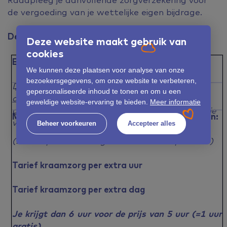
de vergoeding van je wettelijke eigen bijdrage.
De tarieven zijn als volgt:
Deze website maakt gebruik van
cookies
Eigen bijdrage kraamzorg per uur
We kunnen deze plaatsen voor analyse van onze
bezoekersgegevens, om onze website te verbeteren,
De eigen bijdrage kan, afhankelijk van je
€ 5,70
gepersonaliseerde inhoud te tonen en om u een
aanvullende zorgverzekering
, gedeeltelijk of
geweldige website-ervaring te bieden.
Meer informatie
geheel vergoed worden. Informeer hiernaar bij je
Mogelijkheid om extra kraamzorguren te regelen:
verzekeraar.
Beheer voorkeuren
Accepteer alles
(bovenop de uren volgens het indicatieprotocol)
Tarief kraamzorg per extra uur
Tarief kraamzorg per extra dag
Je krijgt dan 6 uur voor de prijs van 5 uur
(=1 uur
gratis)