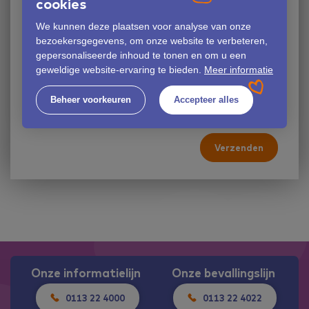
cookies
Upload jouw motivatiebrief (geen jpg- of
jpeg-bestand)
We kunnen deze plaatsen voor analyse van onze
bezoekersgegevens, om onze website te verbeteren,
Bestand kiezen
gepersonaliseerde inhoud te tonen en om u een
geweldige website-ervaring te bieden.
Meer informatie
Beheer voorkeuren
Accepteer alles
Verzenden
Onze informatielijn
Onze bevallingslijn
0113 22 4000
0113 22 4022