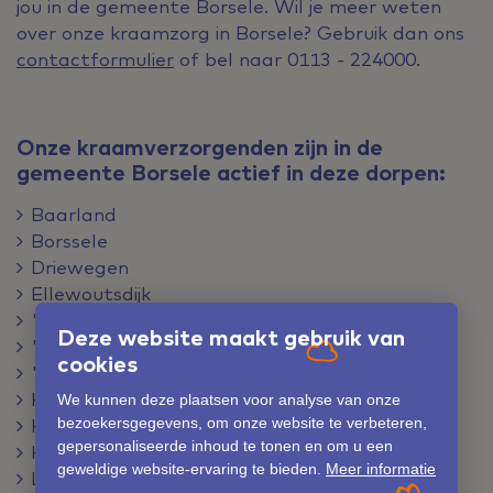
jou in de gemeente Borsele. Wil je meer weten
over onze kraamzorg in Borsele? Gebruik dan ons
contactformulier
of bel naar 0113 - 224000.
Onze kraamverzorgenden zijn in de
gemeente Borsele actief in deze dorpen:
Baarland
Borssele
Driewegen
Ellewoutsdijk
's-Gravenpolder
Deze website maakt gebruik van
's-Heer Abtskerke
cookies
's-Heerenhoek
Heinkenszand
We kunnen deze plaatsen voor analyse van onze
bezoekersgegevens, om onze website te verbeteren,
Hoedekenskerke
gepersonaliseerde inhoud te tonen en om u een
Kwadendamme
geweldige website-ervaring te bieden.
Meer informatie
Lewedorp