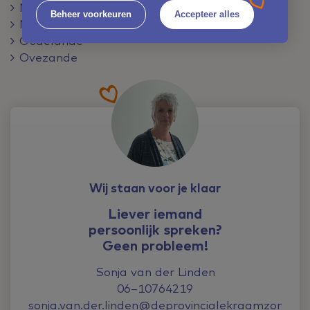
Nieuwdorp
Beheer voorkeuren
Accepteer alles
Nisse
Oudelande
Ovezande
Wij staan voor je klaar
Liever iemand
persoonlijk spreken?
Geen probleem!
Sonja van der Linden
06–10764219
sonja.van.der.linden@deprovincialekraamzor