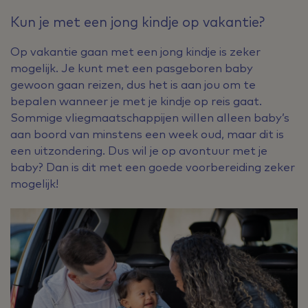
Kun je met een jong kindje op vakantie?
Op vakantie gaan met een jong kindje is zeker
mogelijk. Je kunt met een pasgeboren baby
gewoon gaan reizen, dus het is aan jou om te
bepalen wanneer je met je kindje op reis gaat.
Sommige vliegmaatschappijen willen alleen baby’s
aan boord van minstens een week oud, maar dit is
een uitzondering. Dus wil je op avontuur met je
baby? Dan is dit met een goede voorbereiding zeker
mogelijk!