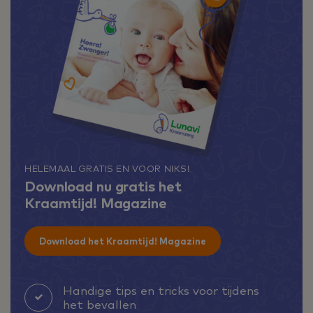
HELEMAAL GRATIS EN VOOR NIKS!
Download nu gratis het
Kraamtijd! Magazine
Download het Kraamtijd! Magazine
Handige tips en tricks voor tijdens
het bevallen