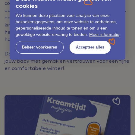
comfortabel warm in de winter. Besteed extra
cookies
aandacht aan het hoofd, handen en voeten en pas
We kunnen deze plaatsen voor analyse van onze
de kleding aan voor binnen en buiten, de
bezoekersgegevens, om onze website te verbeteren,
kinderwagen of de auto. Zo voelt je kleintje zich
gepersonaliseerde inhoud te tonen en om u een
heerlijk warm en kun jij als ouder met een gerust
geweldige website-ervaring te bieden.
Meer informatie
hart van het seizoen genieten.
Beheer voorkeuren
Accepteer alles
Dankzij deze tips van Lunavi Kraamzorg kleed je
jouw baby met gemak en vertrouwen voor een fijne
en comfortabele winter!