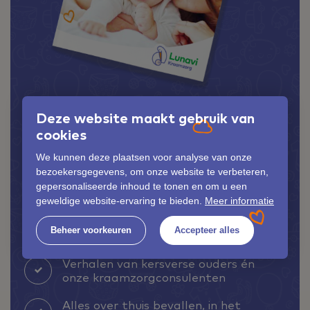
HELEMAAL GRATIS EN VOOR NIKS!
Download nu gratis het
Deze website maakt gebruik van
Kraamtijd! Magazine
cookies
We kunnen deze plaatsen voor analyse van onze
bezoekersgegevens, om onze website te verbeteren,
Download het Kraamtijd! Magazine
gepersonaliseerde inhoud te tonen en om u een
geweldige website-ervaring te bieden.
Meer informatie
Handige tips en tricks voor tijdens
Beheer voorkeuren
Accepteer alles
het bevallen
Verhalen van kersverse ouders én
onze kraamzorgconsulenten
Alles over thuis bevallen, in het