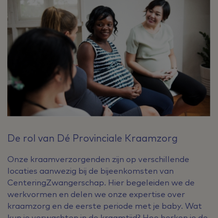
De rol van Dé Provinciale Kraamzorg
Onze kraamverzorgenden zijn op verschillende
locaties aanwezig bij de bijeenkomsten van
CenteringZwangerschap. Hier begeleiden we de
werkvormen en delen we onze expertise over
kraamzorg en de eerste periode met je baby. Wat
kun je verwachten in de kraamtijd? Hoe herken je de