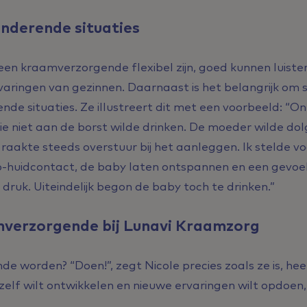
anderende situaties
een kraamverzorgende flexibel zijn, goed kunnen luist
aringen van gezinnen. Daarnaast is het belangrijk om 
nde situaties. Ze illustreert dit met een voorbeeld: “On
ie niet aan de borst wilde drinken. De moeder wilde do
raakte steeds overstuur bij het aanleggen. Ik stelde v
p-huidcontact, de baby laten ontspannen en een gevoel 
 druk. Uiteindelijk begon de baby toch te drinken.”
verzorgende bij Lunavi Kraamzorg
de worden? “Doen!”, zegt Nicole precies zoals ze is, heel
zelf wilt ontwikkelen en nieuwe ervaringen wilt opdoen, 