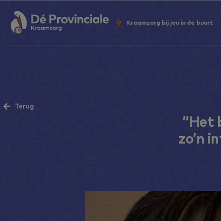
Kraamzorg bij jou in de buurt
Terug
“Het 
zo’n i