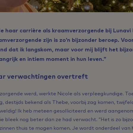
le haar carrière als kraamverzorgende bij Lunavi
amverzorgende zijn is zo’n bijzonder beroep. Voor
d dat ik langskom, maar voor mij blijft het bijzo
angrijk en intiem moment in hun leven.”
ar verwachtingen overtreft
orgende werd, werkte Nicole als verpleegkundige. To
, destijds bekend als Thebe, voorbij zag komen, twijf
weldig! Ik heb meteen gesolliciteerd en werd aangenom
ie bleek nog beter dan ze had verwacht. “Het is zo bijz
ezinnen thuis te mogen komen. Je wordt onderdeel van 