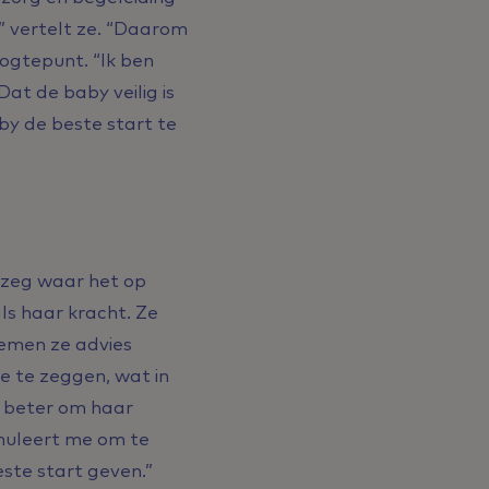
” vertelt ze. “Daarom
oogtepunt. “Ik ben
at de baby veilig is
y de beste start te
k zeg waar het op
als haar kracht. Ze
 nemen ze advies
ee te zeggen, wat in
l beter om haar
imuleert me om te
este start geven.”