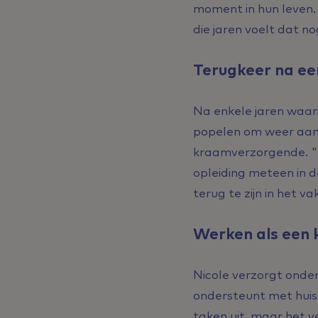
moment in hun leven. 
die jaren voelt dat no
Terugkeer na ee
Na enkele jaren waari
popelen om weer aan 
kraamverzorgende. "Ik 
opleiding meteen in 
terug te zijn in het va
Werken als een
Nicole verzorgt onder
ondersteunt met huish
taken uit, maar het v