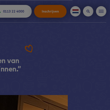
0113 22 4000
Inschrijven
en van
innen.”