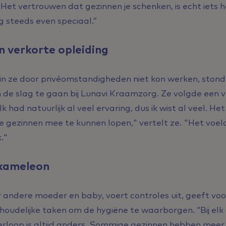
Het vertrouwen dat gezinnen je schenken, is echt iets 
g steeds even speciaal.”
n verkorte opleiding
n ze door privéomstandigheden niet kon werken, stond 
de slag te gaan bij Lunavi Kraamzorg. Ze volgde een ve
had natuurlijk al veel ervaring, dus ik wist al veel. Het
de gezinnen mee te kunnen lopen," vertelt ze. "Het vo
k."
 kameleon
 andere moeder en baby, voert controles uit, geeft voor
oudelijke taken om de hygiëne te waarborgen. “Bij elk 
erloop is altijd anders. Sommige gezinnen hebben meer