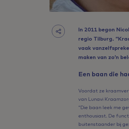
In 2011 begon Nico
regio Tilburg. “Kra
vaak vanzelfspreken
maken van zo’n bel
Een baan die ha
Voordat ze kraamverz
van Lunavi Kraamzorg
“Die baan leek me ge
enthousiast. De funct
buitenstaander bij g