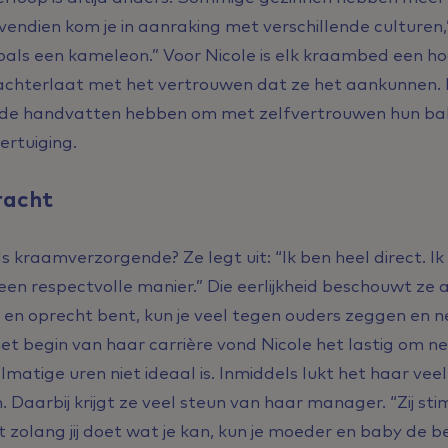
endien kom je in aanraking met verschillende culturen,
, zoals een kameleon.” Voor Nicole is elk kraambed een h
n achterlaat met het vertrouwen dat ze het aankunnen. D
nde handvatten hebben om met zelfvertrouwen hun bab
ertuiging.
kracht
s kraamverzorgende? Ze legt uit: “Ik ben heel direct. I
 een respectvolle manier.” Die eerlijkheid beschouwt ze 
lijk en oprecht bent, kun je veel tegen ouders zeggen en
 het begin van haar carrière vond Nicole het lastig om n
atige uren niet ideaal is. Inmiddels lukt het haar vee
 Daarbij krijgt ze veel steun van haar manager. “Zij st
 zolang jij doet wat je kan, kun je moeder en baby de b