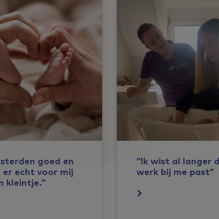
isterden goed en
“Ik wist al langer 
er echt voor mij
werk bij me past”
n kleintje.”