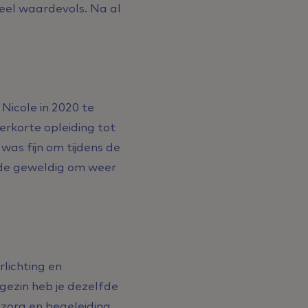
heel waardevols. Na al
Nicole in 2020 te
rkorte opleiding tot
 was fijn om tijdens de
elde geweldig om weer
lichting en
gezin heb je dezelfde
 zorg en begeleiding