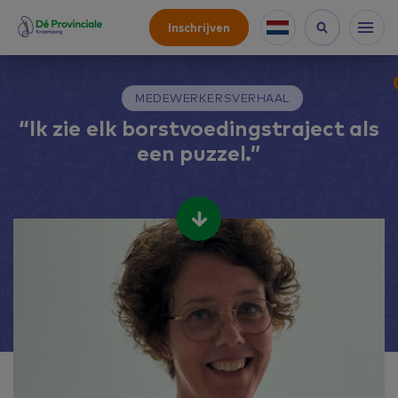
Inschrijven
MEDEWERKERSVERHAAL
“Ik zie elk borstvoedingstraject als
een puzzel.”